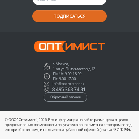
ПОДПИСАТЬСЯ
г. Москва,
1-ая ул. Энтузиастов д.12
Пн-Чт: 9.00-18.00
Пт: 9.00-17.00
info@optimistopt.ru
8 495 363 74 31
Обратный звонок
© ООО "Оптимист", 2026. Вся информация на сайте размещена в целях
предоставления возможности покупателю ознакомиться с товаром перед
его приобретением, и не является публичной офертой (статья 437 ГК РФ).