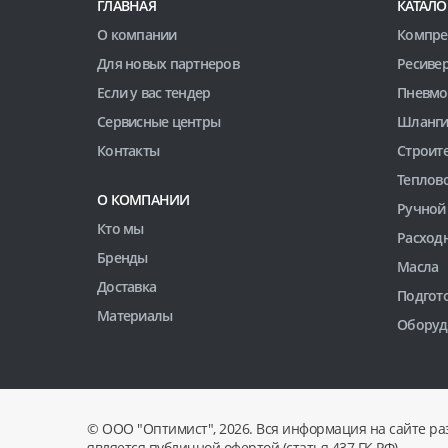
ГЛАВНАЯ
КАТАЛО
О компании
Компре
Для новых партнеров
Ресиве
Если у вас тендер
Пневмо
Сервисные центры
Шланги
Контакты
Строит
Теплов
О КОМПАНИИ
Ручной
Кто мы
Расход
Бренды
Масла
Доставка
Подгото
Материалы
Оборуд
© ООО "Оптимист", 2026. Вся информация на сайте ра
является публичной офертой (статья 437 ГК РФ).