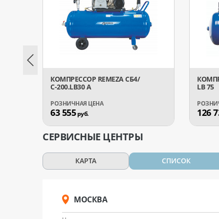
КОМПРЕССОР REMEZA СБ4/
КОМПР
С-200.LB30 А
LB 75
63 555
126 7
руб.
СЕРВИСНЫЕ ЦЕНТРЫ
КАРТА
СПИСОК
МОСКВА