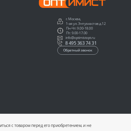
г. Москва,
1-ая ул. Энтузиастов д.12
Пн-Чт: 9.00-18.00
Пт: 9.00-17.00
info@optimistopt.ru
8 495 363 74 31
Обратный звонок
ться с товаром перед его приобретением, и не