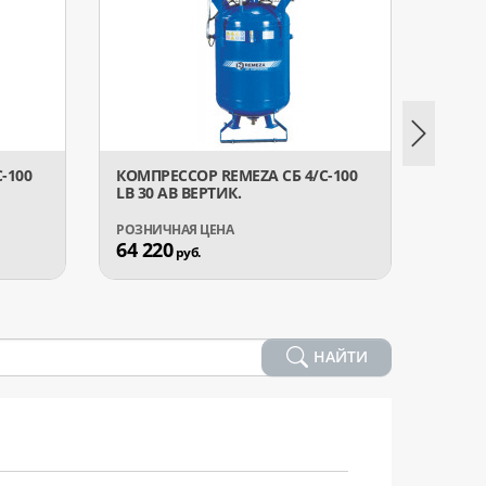
-100
КОМПРЕССОР REMEZA СБ 4/С-100
КОМПР
LB 30 АВ ВЕРТИК.
LB 40
64 220
81 0
руб.
НАЙТИ