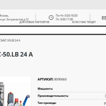
 Москва,
Пн-Чт: 9.00-18.00
ая ул. Энтузиастов д.12
Пт: 9.00-17.00
ДЛЯ НОВЫХ ПАРТНЕРОВ
ЕСЛИ У ВАС ТЕНДЕР
Б4/С-50.LB 24 A
50.LB 24 A
АРТИКУЛ:
8090660
Мощность:
Производительность:
р
Тип привода: