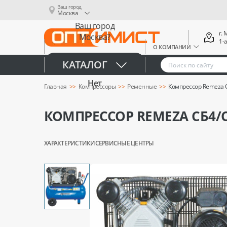
Ваш город
Москва
Ваш город
г.
Москва?
1-
О КОМПАНИИ
Да
КАТАЛОГ
Нет
Главная
Компрессоры
Ременные
Компрессор Remeza С
КОМПРЕССОР REMEZA СБ4/С-
ХАРАКТЕРИСТИКИ
СЕРВИСНЫЕ ЦЕНТРЫ