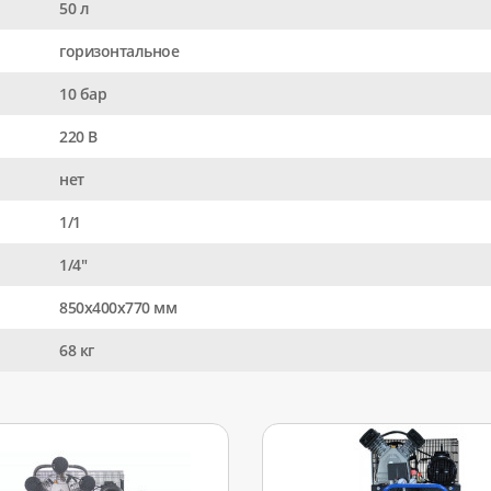
50 л
горизонтальное
10 бар
220 В
нет
1/1
1/4"
850х400х770 мм
68 кг