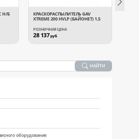
 Н/Б
КРАСКОРАСПЫЛИТЕЛЬ GAV
КРАС
XTREME 200 HVLP (БАЙОНЕТ) 1,5
2200 E
28 137
12 9
руб.
НАЙТИ
рвисного оборудования