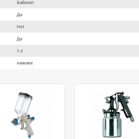
Байонет
Да
Нет
Да
1 л
нижнее