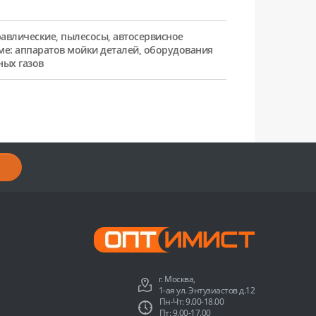
равлические, пылесосы, автосервисное
ме: аппаратов мойки деталей, оборудования
ных газов
г. Москва,
1-ая ул. Энтузиастов д.12
Пн-Чт: 9.00-18.00
Пт: 9.00-17.00