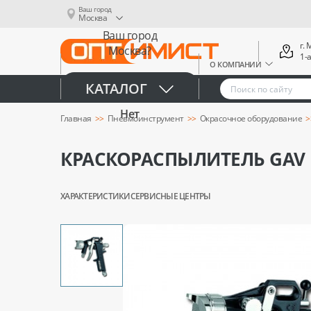
Ваш город
Москва
Ваш город
г.
Москва?
1-
О КОМПАНИИ
Да
КАТАЛОГ
Нет
Главная
Пневмоинструмент
Окрасочное оборудование
КРАСКОРАСПЫЛИТЕЛЬ GAV R
ХАРАКТЕРИСТИКИ
СЕРВИСНЫЕ ЦЕНТРЫ