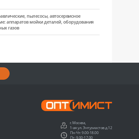
равлические, пылесосы, автосервисное
ме: аппаратов мойки деталей, оборудования
ных газов
г. Москва,
1-ая ул. Энтузиастов д.12
Пн-Чт: 9.00-18.00
Пт: 9.00-17.00