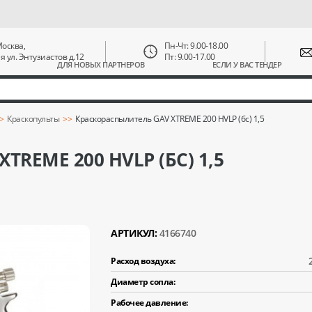
 Москва,
Пн-Чт: 9.00-18.00
ая ул. Энтузиастов д.12
Пт: 9.00-17.00
ДЛЯ НОВЫХ ПАРТНЕРОВ
ЕСЛИ У ВАС ТЕНДЕР
Краскопульты
Краскораспылитель GAV XTREME 200 HVLP (бс) 1,5
REME 200 HVLP (БС) 1,5
АРТИКУЛ:
4166740
Расход воздуха:
Диаметр сопла:
Рабочее давление: