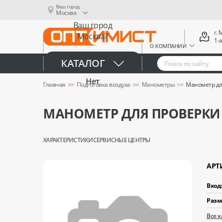
Ваш город
Москва
Ваш город
г.
Москва?
1-
О КОМПАНИИ
Да
КАТАЛОГ
Нет
Главная
Подготовка воздуха
Манометры
Манометр дл
МАНОМЕТР ДЛЯ ПРОВЕРКИ 
ХАРАКТЕРИСТИКИ
СЕРВИСНЫЕ ЦЕНТРЫ
АРТ
Вход:
Разм
Все 