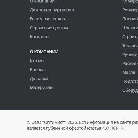
О компании
Компре
Для новых партнеров
Ресиве
Если у вас тендер
Пневмо
Сервисные центры
Шланги
Контакты
Строит
Теплов
О КОМПАНИИ
Ручной
Кто мы
Расход
Бренды
Масла
Доставка
Подгото
Материалы
Оборуд
© ООО "Оптимист", 2026. Вся информация на сайте ра
является публичной офертой (статья 437 ГК РФ).