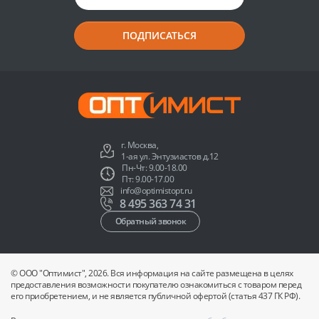
ПОДПИСАТЬСЯ
г. Москва,
1-ая ул. Энтузиастов д.12
Пн-Чт: 9.00-18.00
Пт: 9.00-17.00
info@optimistopt.ru
8 495 363 74 31
Обратный звонок
© ООО "Оптимист", 2026. Вся информация на сайте размещена в целях
предоставления возможности покупателю ознакомиться с товаром перед
его приобретением, и не является публичной офертой (статья 437 ГК РФ).