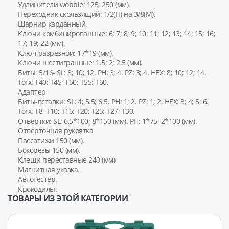
Удлинители wobble: 125; 250 (мм).
Переходник скользящий: 1/2(П) на 3/8(М).
Шарнир карданный.
Ключи комбинированные: 6; 7; 8; 9; 10; 11; 12; 13; 14; 15; 16;
17; 19; 22 (мм).
Ключ разрезной: 17*19 (мм).
Ключи шестигранные: 1.5; 2; 2.5 (мм).
Биты: 5/16- SL: 8; 10; 12. PH: 3; 4. PZ: 3; 4. HEX: 8; 10; 12; 14.
Torx: T40; T45; T50; T55; T60.
Адаптер
Биты-вставки: SL: 4; 5.5; 6.5. PH: 1; 2. PZ: 1; 2. HEX: 3; 4; 5; 6.
Torx: Т8; T10; T15; T20; T25; T27; T30.
Отвертки: SL: 6,5*100; 8*150 (мм). PH: 1*75; 2*100 (мм).
Отверточная рукоятка
Пассатижи 150 (мм).
Бокорезы 150 (мм).
Клещи переставные 240 (мм)
Магнитная указка.
Автотестер.
Крокодилы.
ТОВАРЫ ИЗ ЭТОЙ КАТЕГОРИИ