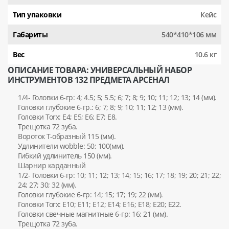
Тип упаковки
Кейс
Габариты
540*410*106 мм
Вес
10.6 кг
ОПИСАНИЕ ТОВАРА: УНИВЕРСАЛЬНЫЙ НАБОР
ИНСТРУМЕНТОВ 132 ПРЕДМЕТА АРСЕНАЛ
1/4- Головки 6-гр: 4; 4.5; 5; 5.5; 6; 7; 8; 9; 10; 11; 12; 13; 14 (мм).
Головки глубокие 6-гр.: 6; 7; 8; 9; 10; 11; 12; 13 (мм).
Головки Torx: Е4; Е5; Е6; Е7; Е8.
Трещотка 72 зуба.
Вороток Т-образный 115 (мм).
Удлинители wobble: 50; 100(мм).
Гибкий удлинитель 150 (мм).
Шарнир карданный
1/2- Головки 6-гр: 10; 11; 12; 13; 14; 15; 16; 17; 18; 19; 20; 21; 22;
24; 27; 30; 32 (мм).
Головки глубокие 6-гр: 14; 15; 17; 19; 22 (мм).
Головки Torx: Е10; Е11; Е12; Е14; Е16; Е18; Е20; Е22.
Головки свечные магнитные 6-гр: 16; 21 (мм).
Трещотка 72 зуба.