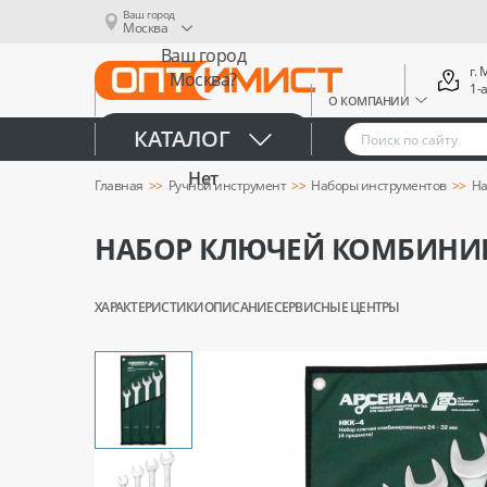
Ваш город
Москва
Ваш город
г.
Москва?
1-
О КОМПАНИИ
Да
КАТАЛОГ
Нет
Главная
Ручной инструмент
Наборы инструментов
На
НАБОР КЛЮЧЕЙ КОМБИНИР
ХАРАКТЕРИСТИКИ
ОПИСАНИЕ
СЕРВИСНЫЕ ЦЕНТРЫ