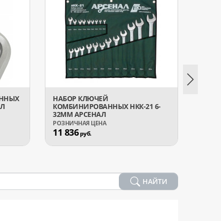
АННЫХ
НАБОР КЛЮЧЕЙ
НАБО
АЛ
КОМБИНИРОВАННЫХ НКК-21 6-
КОМБ
32ММ АРСЕНАЛ
22ММ
11 836
6 65
руб.
НАЙТИ