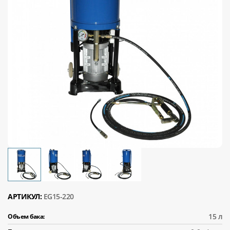
АРТИКУЛ:
EG15-220
15 л
Объем бака: