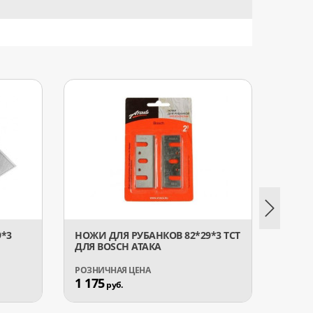
*3
НОЖИ ДЛЯ РУБАНКОВ 82*29*3 TCT
НОЖИ
ДЛЯ BOSCH АТАКА
TCT А
1 175
1 57
руб.