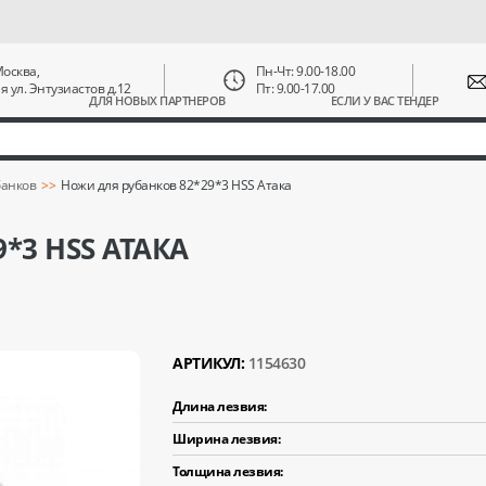
 Москва,
Пн-Чт: 9.00-18.00
ая ул. Энтузиастов д.12
Пт: 9.00-17.00
ДЛЯ НОВЫХ ПАРТНЕРОВ
ЕСЛИ У ВАС ТЕНДЕР
банков
Ножи для рубанков 82*29*3 HSS Атака
*3 HSS АТАКА
АРТИКУЛ:
1154630
Длина лезвия:
Ширина лезвия:
Толщина лезвия: