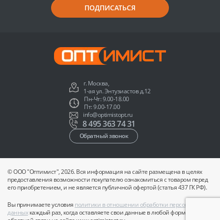
ПОДПИСАТЬСЯ
г. Москва,
1-ая ул. Энтузиастов д.12
Пн-Чт: 9.00-18.00
Пт: 9.00-17.00
info@optimistopt.ru
8 495 363 74 31
Обратный звонок
© ООО "Оптимист", 2026. Вся информация на сайте размещена в целях
предоставления возможности покупателю ознакомиться с товаром перед
его приобретением, и не является публичной офертой (статья 437 ГК РФ).
Вы принимаете условия
политики в отношении обработки персональных
данных
каждый раз, когда оставляете свои данные в любой форме