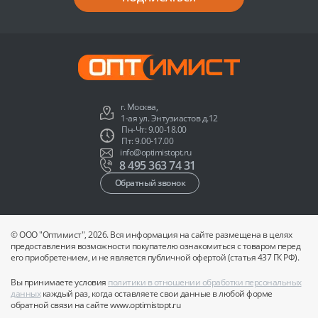
г. Москва,
1-ая ул. Энтузиастов д.12
Пн-Чт: 9.00-18.00
Пт: 9.00-17.00
info@optimistopt.ru
8 495 363 74 31
Обратный звонок
© ООО "Оптимист", 2026. Вся информация на сайте размещена в целях
предоставления возможности покупателю ознакомиться с товаром перед
его приобретением, и не является публичной офертой (статья 437 ГК РФ).
Вы принимаете условия
политики в отношении обработки персональных
данных
каждый раз, когда оставляете свои данные в любой форме
обратной связи на сайте www.optimistopt.ru