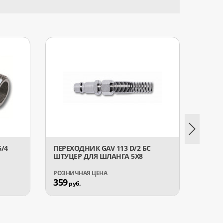
6/4
ПЕРЕХОДНИК GAV 113 D/2 БС
ПЕРЕХ
ШТУЦЕР ДЛЯ ШЛАНГА 5X8
УГОЛО
359
394
руб.
р