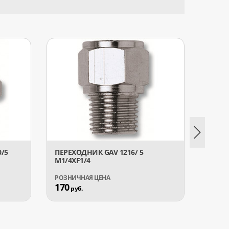
0/5
ПЕРЕХОДНИК GAV 1216/ 5
ПЕРЕХ
М1/4XF1/4
ШЛАН
170
792
руб.
р