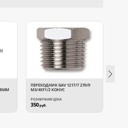
ПЕРЕХОДНИК GAV 1217/7 270/9
ПЕРЕХ
 8ММ
М3/4XF1/2 КОНУС
ТРОЙ
350
304
руб.
р