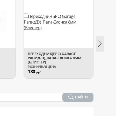
С
ПЕРЕХОДНИК(БРС) GARAGE.
ПЕРЕХ
РАПИД(D)_ПАПА-ЁЛОЧКА 8ММ
УГОЛО
(БЛИСТЕР)
130
239
руб.
р
НАЙТИ