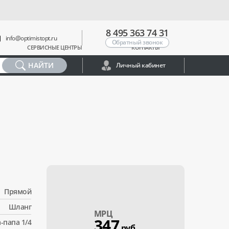
8 495 363 74 31
info@optimistopt.ru
Обратный звонок
СЕРВИСНЫЕ ЦЕНТРЫ
КОНТАКТЫ
НАЙТИ
Личный кабинет
Прямой
Шланг
МPЦ
347
-папа 1/4
руб.