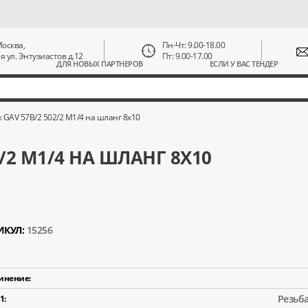
 Москва,
Пн-Чт: 9.00-18.00
ая ул. Энтузиастов д.12
Пт: 9.00-17.00
ДЛЯ НОВЫХ ПАРТНЕРОВ
ЕСЛИ У ВАС ТЕНДЕР
 GAV 57В/2 502/2 М1/4 на шланг 8x10
/2 М1/4 НА ШЛАНГ 8X10
ИКУЛ:
15256
инение:
Резьба
1: