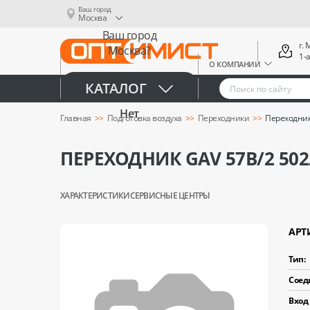
Ваш город
Москва
Ваш город
г.
Москва?
1-
О КОМПАНИИ
Да
КАТАЛОГ
Нет
Главная
Подготовка воздуха
Переходники
Переходник
ПЕРЕХОДНИК GAV 57В/2 502
ХАРАКТЕРИСТИКИ
СЕРВИСНЫЕ ЦЕНТРЫ
АРТ
Тип:
Соед
Вход 