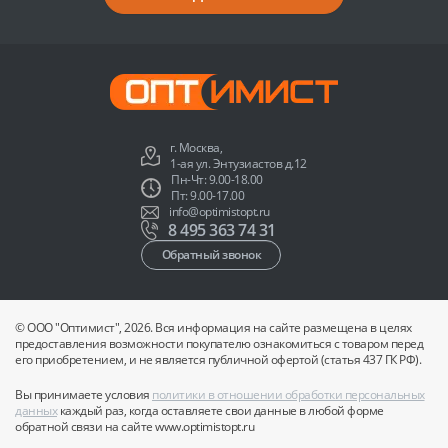
г. Москва,
1-ая ул. Энтузиастов д.12
Пн-Чт: 9.00-18.00
Пт: 9.00-17.00
info@optimistopt.ru
8 495 363 74 31
Обратный звонок
© ООО "Оптимист", 2026. Вся информация на сайте размещена в целях
предоставления возможности покупателю ознакомиться с товаром перед
его приобретением, и не является публичной офертой (статья 437 ГК РФ).
Вы принимаете условия
политики в отношении обработки персональных
данных
каждый раз, когда оставляете свои данные в любой форме
обратной связи на сайте www.optimistopt.ru