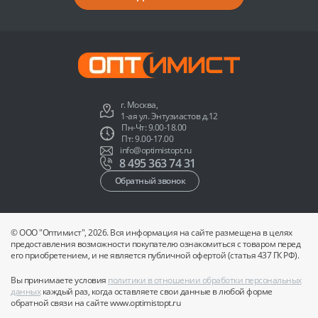
г. Москва,
1-ая ул. Энтузиастов д.12
Пн-Чт: 9.00-18.00
Пт: 9.00-17.00
info@optimistopt.ru
8 495 363 74 31
Обратный звонок
© ООО "Оптимист", 2026. Вся информация на сайте размещена в целях
предоставления возможности покупателю ознакомиться с товаром перед
его приобретением, и не является публичной офертой (статья 437 ГК РФ).
Вы принимаете условия
политики в отношении обработки персональных
данных
каждый раз, когда оставляете свои данные в любой форме
обратной связи на сайте www.optimistopt.ru