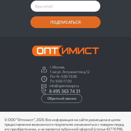
ПОДПИСАТЬСЯ
г. Москва,
1-ая ул. Энтузиастов д.12
Пн-Чт: 9.00-18.00
Пт: 9.00-17.00
info@optimistopt.ru
8 495 363 74 31
Обратный звонок
© ООО "Оптимист", 2026. Вся информация на сайте размещена в целях
предоставления возможности покупателю ознакомиться с товаром перед
его приобретением, и не является публичной офертой (статья 437 ГК РФ).