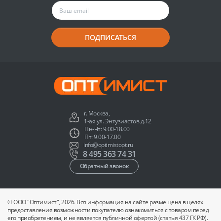
ПОДПИСАТЬСЯ
г. Москва,
1-ая ул. Энтузиастов д.12
Пн-Чт: 9.00-18.00
Пт: 9.00-17.00
info@optimistopt.ru
8 495 363 74 31
Обратный звонок
© ООО "Оптимист", 2026. Вся информация на сайте размещена в целях
предоставления возможности покупателю ознакомиться с товаром перед
его приобретением, и не является публичной офертой (статья 437 ГК РФ).