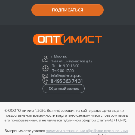
ПОДПИСАТЬСЯ
г. Москва,
1-ая ул. Энтузиастов д.12
Пн-Чт: 9.00-18.00
Пт: 9.00-17.00
info@optimistopt.ru
8 495 363 74 31
Обратный звонок
© ООО "Оптимист", 2026. Вся информация на сайте размещена в целях
предоставления возможности покупателю ознакомиться с товаром перед
его приобретением, и не является публичной офертой (статья 437 ГК РФ).
Вы принимаете условия
политики в отношении обработки персональных