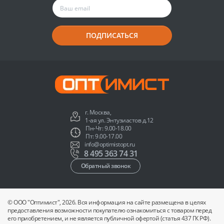
ПОДПИСАТЬСЯ
г. Москва,
1-ая ул. Энтузиастов д.12
Пн-Чт: 9.00-18.00
Пт: 9.00-17.00
info@optimistopt.ru
8 495 363 74 31
Обратный звонок
© ООО "Оптимист", 2026. Вся информация на сайте размещена в целях
предоставления возможности покупателю ознакомиться с товаром перед
его приобретением, и не является публичной офертой (статья 437 ГК РФ).