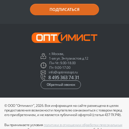
ПОДПИСАТЬСЯ
г. Москва,
1-ая ул. Энтузиастов д.12
Пн-Чт: 9.00-18.00
Пт: 9.00-17.00
info@optimistopt.ru
8 495 363 74 31
Обратный звонок
© ООО "Оптимист", 2026. Вся информация на сайте размещена в целях
предоставления возможности покупателю ознакомиться с товаром перед
его приобретением, и не является публичной офертой (статья 437 ГК РФ).
Вы принимаете условия
политики в отношении обработки персональных