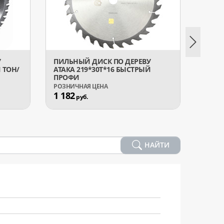
У
ПИЛЬНЫЙ ДИСК ПО ДЕРЕВУ
ПИЛЬ
 ТОН/
АТАКА 219*30T*16 БЫСТРЫЙ
ДСП А
ПРОФИ
ОТРИ
1 182
6 37
руб.
НАЙТИ