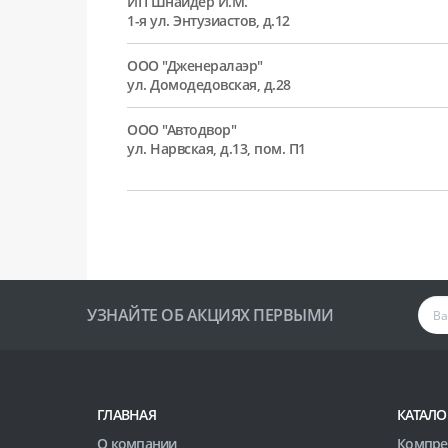
ИП Шнайдер И.М.
1-я ул. Энтузиастов, д.12
ООО "Дженералаэр"
ул. Домодедовская, д.28
ООО "Автодвор"
ул. Нарвская, д.13, пом. П1
УЗНАЙТЕ ОБ АКЦИЯХ ПЕРВЫМИ
ГЛАВНАЯ
КАТАЛО
О компании
Компре