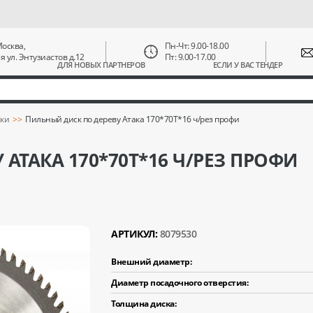
 Москва,
Пн-Чт: 9.00-18.00
ая ул. Энтузиастов д.12
Пт: 9.00-17.00
ДЛЯ НОВЫХ ПАРТНЕРОВ
ЕСЛИ У ВАС ТЕНДЕР
ки
Пильный диск по дереву Атака 170*70T*16 ч/рез профи
АТАКА 170*70T*16 Ч/РЕЗ ПРОФИ
АРТИКУЛ:
8079530
Внешний диаметр:
Диаметр посадочного отверстия:
Толщина диска: