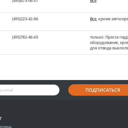
(495)673-06-57
Все
(495)223-42-86
Все
, кроме автосе
(495)782-46-65
только: Пресса гид
оборудование, кро
для отвода выхлоп
ПОДПИСАТЬСЯ
Г
ссоры