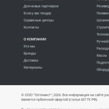
Для новых партнеров
Ресиве
Если у вас тендер
Пневмо
Сервисные центры
Шланги
Контакты
Строит
Теплов
О КОМПАНИИ
Ручной
Кто мы
Расход
Бренды
Масла
Доставка
Подгото
Материалы
Оборуд
© ООО "Оптимист", 2026. Вся информация на сайте ра
является публичной офертой (статья 437 ГК РФ).