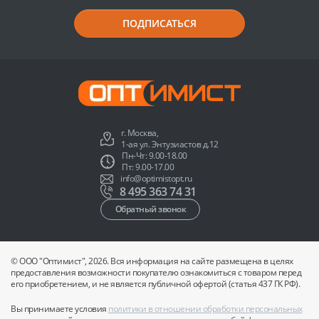
ПОДПИСАТЬСЯ
г. Москва,
1-ая ул. Энтузиастов д.12
Пн-Чт: 9.00-18.00
Пт: 9.00-17.00
info@optimistopt.ru
8 495 363 74 31
Обратный звонок
© ООО "Оптимист", 2026. Вся информация на сайте размещена в целях
предоставления возможности покупателю ознакомиться с товаром перед
его приобретением, и не является публичной офертой (статья 437 ГК РФ).
Вы принимаете условия
политики в отношении обработки персональных