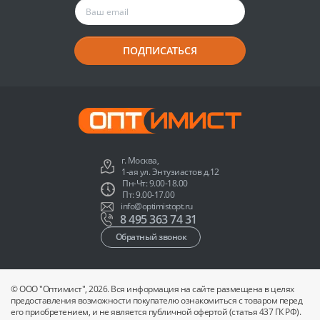
ПОДПИСАТЬСЯ
г. Москва,
1-ая ул. Энтузиастов д.12
Пн-Чт: 9.00-18.00
Пт: 9.00-17.00
info@optimistopt.ru
8 495 363 74 31
Обратный звонок
© ООО "Оптимист", 2026. Вся информация на сайте размещена в целях
предоставления возможности покупателю ознакомиться с товаром перед
его приобретением, и не является публичной офертой (статья 437 ГК РФ).