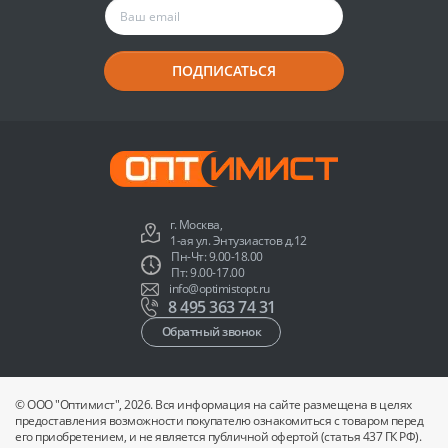
ПОДПИСАТЬСЯ
г. Москва,
1-ая ул. Энтузиастов д.12
Пн-Чт: 9.00-18.00
Пт: 9.00-17.00
info@optimistopt.ru
8 495 363 74 31
Обратный звонок
© ООО "Оптимист", 2026. Вся информация на сайте размещена в целях
предоставления возможности покупателю ознакомиться с товаром перед
его приобретением, и не является публичной офертой (статья 437 ГК РФ).