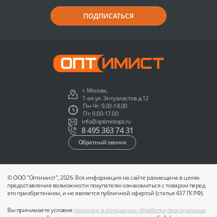
ПОДПИСАТЬСЯ
г. Москва,
1-ая ул. Энтузиастов д.12
Пн-Чт: 9.00-18.00
Пт: 9.00-17.00
info@optimistopt.ru
8 495 363 74 31
Обратный звонок
© ООО "Оптимист", 2026. Вся информация на сайте размещена в целях
предоставления возможности покупателю ознакомиться с товаром перед
его приобретением, и не является публичной офертой (статья 437 ГК РФ).
Вы принимаете условия
политики в отношении обработки персональных