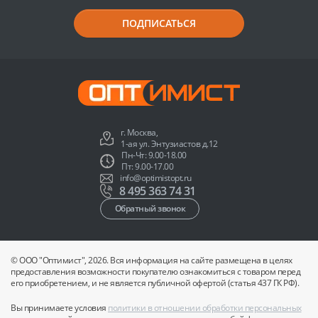
ПОДПИСАТЬСЯ
г. Москва,
1-ая ул. Энтузиастов д.12
Пн-Чт: 9.00-18.00
Пт: 9.00-17.00
info@optimistopt.ru
8 495 363 74 31
Обратный звонок
© ООО "Оптимист", 2026. Вся информация на сайте размещена в целях
предоставления возможности покупателю ознакомиться с товаром перед
его приобретением, и не является публичной офертой (статья 437 ГК РФ).
Вы принимаете условия
политики в отношении обработки персональных