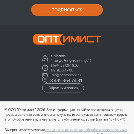
ПОДПИСАТЬСЯ
г. Москва,
1-ая ул. Энтузиастов д.12
Пн-Чт: 9.00-18.00
Пт: 9.00-17.00
info@optimistopt.ru
8 495 363 74 31
Обратный звонок
© ООО "Оптимист", 2026. Вся информация на сайте размещена в целях
предоставления возможности покупателю ознакомиться с товаром перед
его приобретением, и не является публичной офертой (статья 437 ГК РФ).
Вы принимаете условия
политики в отношении обработки персональных