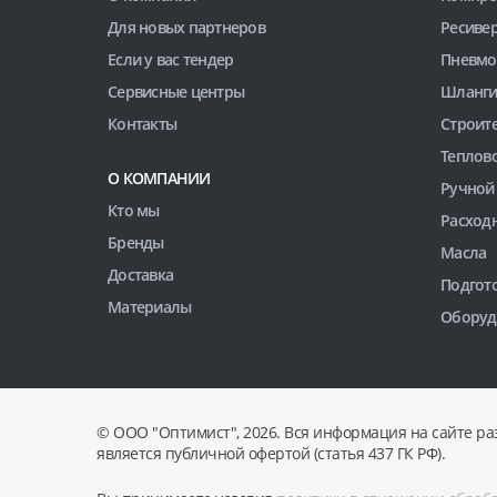
Для новых партнеров
Ресиве
Если у вас тендер
Пневмо
Сервисные центры
Шланги
Контакты
Строит
Теплов
О КОМПАНИИ
Ручной
Кто мы
Расход
Бренды
Масла
Доставка
Подгото
Материалы
Оборуд
© ООО "Оптимист", 2026. Вся информация на сайте ра
является публичной офертой (статья 437 ГК РФ).