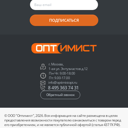
ПОДПИСАТЬСЯ
г. Москва,
1-ая ул. Энтузиастов д.12
Пн-Чт: 9.00-18.00
Пт: 9.00-17.00
info@optimistopt.ru
8 495 363 74 31
Обратный звонок
© ООО "Оптимист", 2026. Вся информация на сайте размещена в целях
предоставления возможности покупателю ознакомиться с товаром перед
его приобретением, и не является публичной офертой (статья 437 ГК РФ).