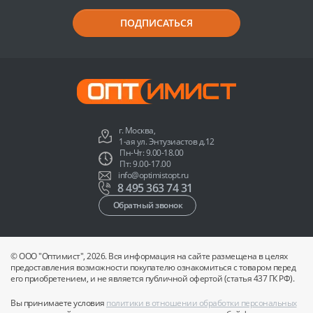
ПОДПИСАТЬСЯ
г. Москва,
1-ая ул. Энтузиастов д.12
Пн-Чт: 9.00-18.00
Пт: 9.00-17.00
info@optimistopt.ru
8 495 363 74 31
Обратный звонок
© ООО "Оптимист", 2026. Вся информация на сайте размещена в целях
предоставления возможности покупателю ознакомиться с товаром перед
его приобретением, и не является публичной офертой (статья 437 ГК РФ).
Вы принимаете условия
политики в отношении обработки персональных