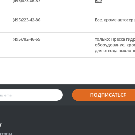
(495)673-06-57
Все
(495)223-42-86
Все
, кроме автосе
(495)782-46-65
только: Пресса гид
оборудование, кро
для отвода выхлоп
ПОДПИСАТЬСЯ
Г
ссоры