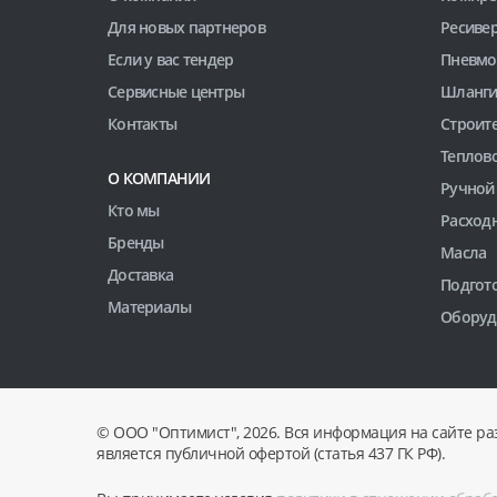
Для новых партнеров
Ресиве
Если у вас тендер
Пневмо
Сервисные центры
Шланги
Контакты
Строит
Теплов
О КОМПАНИИ
Ручной
Кто мы
Расход
Бренды
Масла
Доставка
Подгото
Материалы
Оборуд
© ООО "Оптимист", 2026. Вся информация на сайте ра
является публичной офертой (статья 437 ГК РФ).