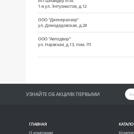
ИП Шнайдер И.М.
1-я ул. Энтузиастов, д.12
ООО "Дженералаэр"
ул. Домодедовская, д.28
ООО "Автодвор"
ул. Нарвская, д.13, пом. П1
УЗНАЙТЕ ОБ АКЦИЯХ ПЕРВЫМИ
ГЛАВНАЯ
КАТАЛО
О компании
Компре