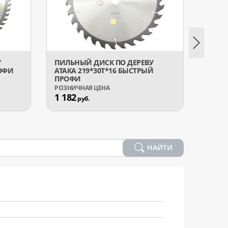
У
ПИЛЬНЫЙ ДИСК ПО ДЕРЕВУ
ПИЛЬ
РОФИ
АТАКА 219*30T*16 БЫСТРЫЙ
АТАКА
ПРОФИ
ПРО
1 182
21 3
руб.
НАЙТИ