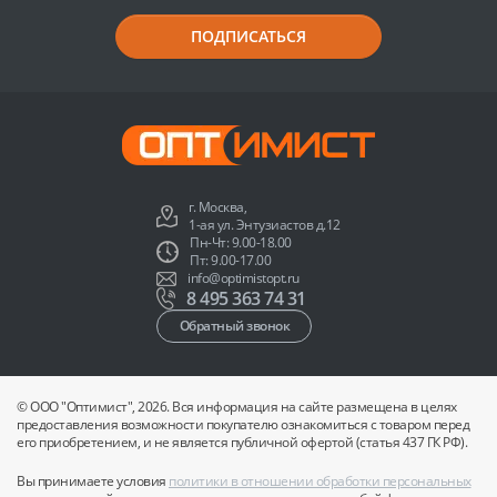
ПОДПИСАТЬСЯ
г. Москва,
1-ая ул. Энтузиастов д.12
Пн-Чт: 9.00-18.00
Пт: 9.00-17.00
info@optimistopt.ru
8 495 363 74 31
Обратный звонок
© ООО "Оптимист", 2026. Вся информация на сайте размещена в целях
предоставления возможности покупателю ознакомиться с товаром перед
его приобретением, и не является публичной офертой (статья 437 ГК РФ).
Вы принимаете условия
политики в отношении обработки персональных