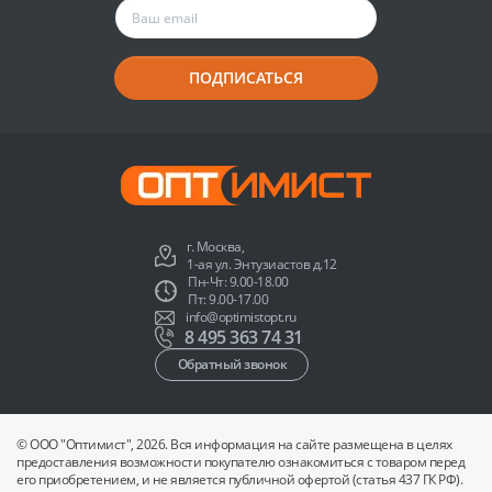
ПОДПИСАТЬСЯ
г. Москва,
1-ая ул. Энтузиастов д.12
Пн-Чт: 9.00-18.00
Пт: 9.00-17.00
info@optimistopt.ru
8 495 363 74 31
Обратный звонок
© ООО "Оптимист", 2026. Вся информация на сайте размещена в целях
предоставления возможности покупателю ознакомиться с товаром перед
его приобретением, и не является публичной офертой (статья 437 ГК РФ).