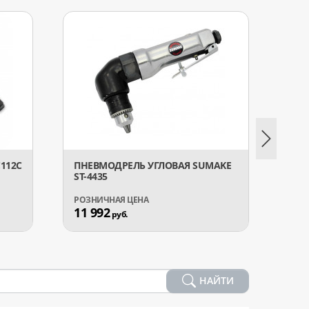
112C
ПНЕВМОДРЕЛЬ УГЛОВАЯ SUMAKE
ПНЕВ
ST-4435
11 992
7 54
руб.
НАЙТИ