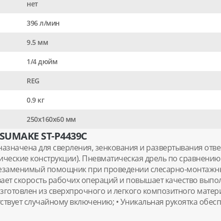
нет
396 л/мин
9.5 мм
1/4 дюйм
REG
0.9 кг
250х160х60 мм
UMAKE ST-P4439C
назначена для сверления, зенкования и развертывания отв
лические конструкции). Пневматическая дрель по сравнению
езаменимый помощник при проведении слесарно-монтажных
ает скорость рабочих операций и повышает качество выпол
готовлен из сверхпрочного и легкого композитного материа
ствует случайному включению; • Уникальная рукоятка обес