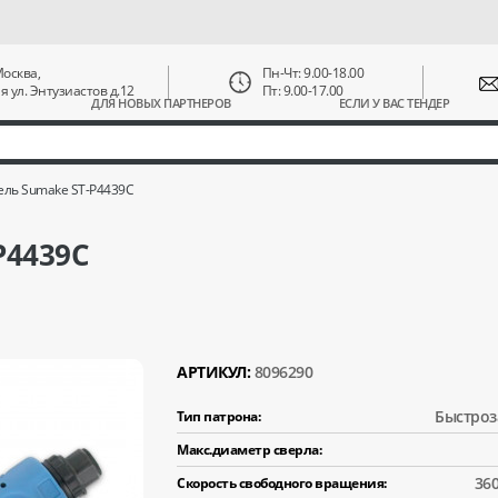
 Москва,
Пн-Чт: 9.00-18.00
ая ул. Энтузиастов д.12
Пт: 9.00-17.00
ДЛЯ НОВЫХ ПАРТНЕРОВ
ЕСЛИ У ВАС ТЕНДЕР
ль Sumake ST-P4439C
P4439C
АРТИКУЛ:
8096290
Быстро
Тип патрона:
Макс.диаметр сверла:
36
Скорость свободного вращения: