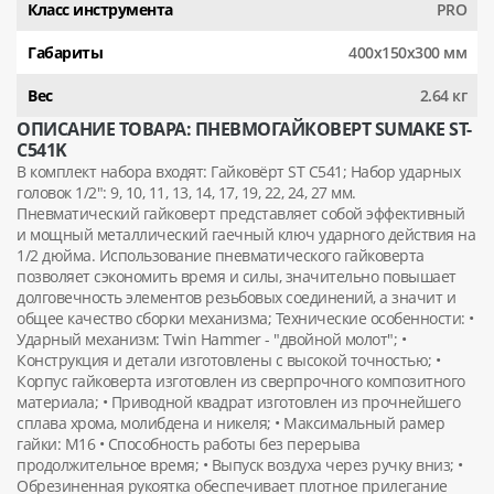
Класс инструмента
PRO
Габариты
400х150х300 мм
Вес
2.64 кг
ОПИСАНИЕ ТОВАРА: ПНЕВМОГАЙКОВЕРТ SUMAKE ST-
C541K
В комплект набора входят: Гайковёрт ST C541; Набор ударных
головок 1/2": 9, 10, 11, 13, 14, 17, 19, 22, 24, 27 мм.
Пневматический гайковерт представляет собой эффективный
и мощный металлический гаечный ключ ударного действия на
1/2 дюйма. Использование пневматического гайковерта
позволяет сэкономить время и силы, значительно повышает
долговечность элементов резьбовых соединений, а значит и
общее качество сборки механизма; Технические особенности: •
Ударный механизм: Twin Hammer - "двойной молот"; •
Конструкция и детали изготовлены с высокой точностью; •
Корпус гайковерта изготовлен из сверпрочного композитного
материала; • Приводной квадрат изготовлен из прочнейшего
сплава хрома, молибдена и никеля; • Максимальный рамер
гайки: M16 • Способность работы без перерыва
продолжительное время; • Выпуск воздуха через ручку вниз; •
Обрезиненная рукоятка обеспечивает плотное прилегание