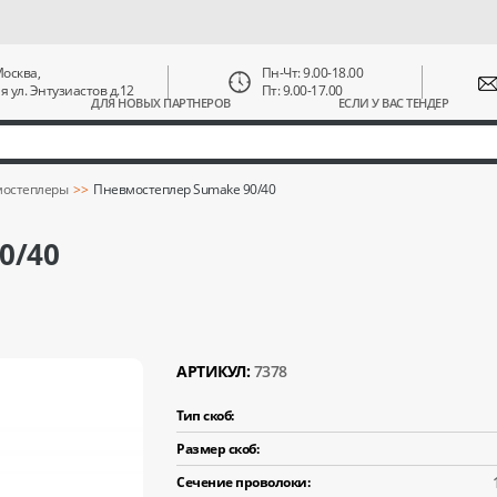
 Москва,
Пн-Чт: 9.00-18.00
ая ул. Энтузиастов д.12
Пт: 9.00-17.00
ДЛЯ НОВЫХ ПАРТНЕРОВ
ЕСЛИ У ВАС ТЕНДЕР
остеплеры
Пневмостеплер Sumake 90/40
0/40
АРТИКУЛ:
7378
Тип скоб:
Размер скоб:
Сечение проволоки: