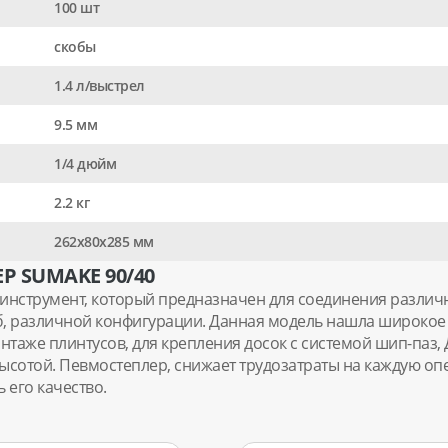
100 шт
скобы
1.4 л/выстрел
9.5 мм
1/4 дюйм
2.2 кг
262x80x285 мм
 SUMAKE 90/40
инструмент, который предназначен для соединения различн
б, различной конфигурации. Данная модель нашла широкое 
таже плинтусов, для крепления досок с системой шип-паз, Д
ысотой. Певмостеплер, снижает трудозатраты на каждую оп
 его качество.