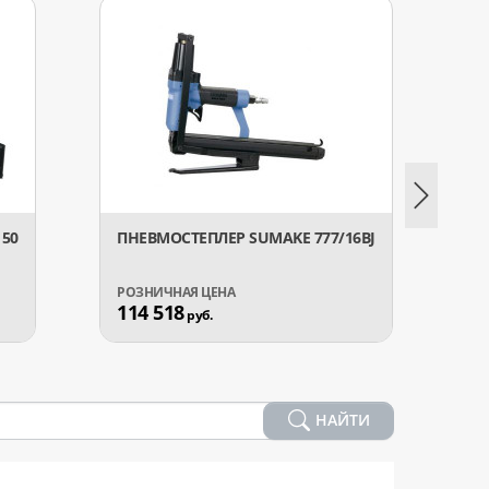
50
ПНЕВМОСТЕПЛЕР SUMAKE 777/16BJ
ПНЕВ
114 518
19 8
руб.
НАЙТИ