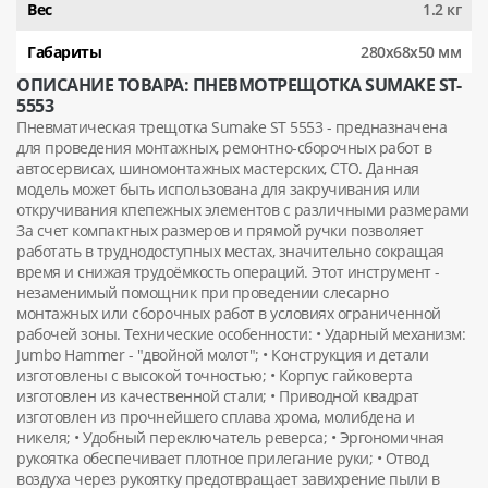
Вес
1.2 кг
Габариты
280х68х50 мм
ОПИСАНИЕ ТОВАРА: ПНЕВМОТРЕЩОТКА SUMAKE ST-
5553
Пневматическая трещотка Sumake ST 5553 - предназначена
для проведения монтажных, ремонтно-сборочных работ в
автосервисах, шиномонтажных мастерских, СТО. Данная
модель может быть использована для закручивания или
откручивания кпепежных элементов с различными размерами
За счет компактных размеров и прямой ручки позволяет
работать в труднодоступных местах, значительно сокращая
время и снижая трудоёмкость операций. Этот инструмент -
незаменимый помощник при проведении слесарно
монтажных или сборочных работ в условиях ограниченной
рабочей зоны. Технические особенности: • Ударный механизм:
Jumbo Hammer - "двойной молот"; • Конструкция и детали
изготовлены с высокой точностью; • Корпус гайковерта
изготовлен из качественной стали; • Приводной квадрат
изготовлен из прочнейшего сплава хрома, молибдена и
никеля; • Удобный переключатель реверса; • Эргономичная
рукоятка обеспечивает плотное прилегание руки; • Отвод
воздуха через рукоятку предотвращает завихрение пыли в