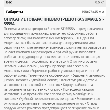
Вес
0.5 кг
Габариты
198х78х45 мм
ОПИСАНИЕ ТОВАРА: ПНЕВМОТРЕЩОТКА SUMAKE ST-
5555A
Пневматическая трещотка Sumake ST 5555А - предназначена
для проведения монтажных, ремонтно-сборочных работ в
автосервисах, шиномонтажных мастерских, СТО. Данная
модель может быть использована для закручивания или
откручивания кпепежных элементов с различными размерами
За счет компактных размеров и прямой ручки позволяет
работать в труднодоступных местах, значительно сокращая
время и снижая трудоёмкость операций. Этот инструмент -
незаменимый помощник при проведении слесарно
монтажных или сборочных работ в условиях ограниченной
рабочей зоны. Технические особенности: • Ударный механизм:
Jumbo Hammer - "двойной молот"; • Конструкция и детали
изготовлены с высокой точностью; • Корпус гайковерта
изготовлен из качественной стали; • Приводной квадрат
изготовлен из прочнейшего сплава хрома, молибдена и
никеля; • Удобный переключатель реверса; • Эргономичная
рукоятка обеспечивает плотное прилегание руки; • Отвод
воздуха через рукоятку предотвращает завихрение пыли в