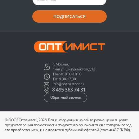
ПОДПИСАТЬСЯ
г. Москва,
1-ая ул. Энтузиастов д.12
Пн-Чт: 9.00-18.00
Пт: 9.00-17.00
info@optimistopt.ru
8 495 363 74 31
Обратный звонок
© ООО "Оптимист", 2026. Вся информация на сайте размещена в целях
предоставления возможности покупателю ознакомиться с товаром перед
его приобретением, и не является публичной офертой (статья 437 ГК РФ).