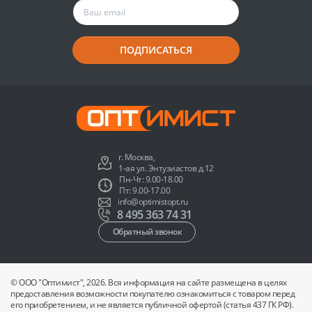
ПОДПИСАТЬСЯ
г. Москва,
1-ая ул. Энтузиастов д.12
Пн-Чт: 9.00-18.00
Пт: 9.00-17.00
info@optimistopt.ru
8 495 363 74 31
Обратный звонок
© ООО "Оптимист", 2026. Вся информация на сайте размещена в целях
предоставления возможности покупателю ознакомиться с товаром перед
его приобретением, и не является публичной офертой (статья 437 ГК РФ).