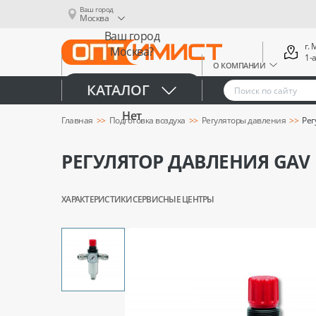
Ваш город
Москва
Ваш город
г.
Москва?
1-
О КОМПАНИИ
Да
КАТАЛОГ
Нет
Главная
Подготовка воздуха
Регуляторы давления
Рег
РЕГУЛЯТОР ДАВЛЕНИЯ GAV 
ХАРАКТЕРИСТИКИ
СЕРВИСНЫЕ ЦЕНТРЫ