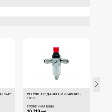
 F1/4"
РЕГУЛЯТОР ДАВЛЕНИЯ GAV RPF-
РЕГУЛ
188R
172/L
10 210
3 44
руб.