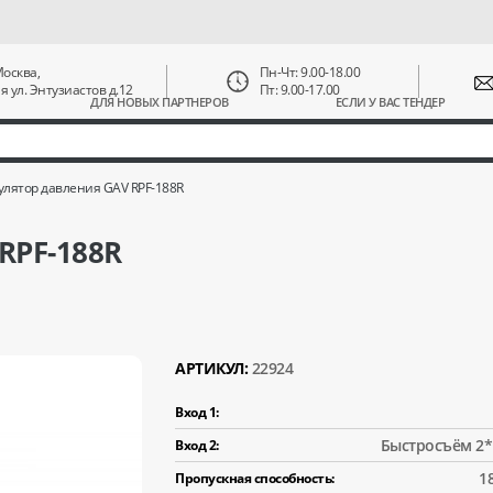
 Москва,
Пн-Чт: 9.00-18.00
ая ул. Энтузиастов д.12
Пт: 9.00-17.00
ДЛЯ НОВЫХ ПАРТНЕРОВ
ЕСЛИ У ВАС ТЕНДЕР
улятор давления GAV RPF-188R
RPF-188R
АРТИКУЛ:
22924
Вход 1:
Быстросъём 2*
Вход 2:
1
Пропускная способность: