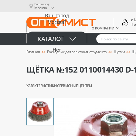
Ваш город
Москва
Ваш город
г.
Москва?
1-
О КОМПАНИИ
Да
КАТАЛОГ
Нет
Главная
Расходник для электроинструмента
Щётки
Щё
ЩЁТКА №152 0110014430 D
ХАРАКТЕРИСТИКИ
СЕРВИСНЫЕ ЦЕНТРЫ