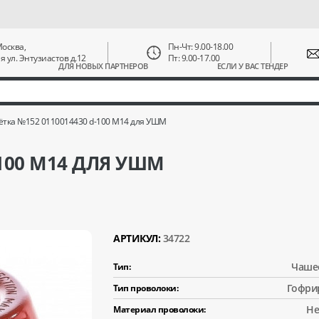
 Москва,
Пн-Чт: 9.00-18.00
ая ул. Энтузиастов д.12
Пт: 9.00-17.00
ДЛЯ НОВЫХ ПАРТНЕРОВ
ЕСЛИ У ВАС ТЕНДЕР
тка №152 0110014430 d-100 M14 для УШМ
-100 M14 ДЛЯ УШМ
АРТИКУЛ:
34722
Чаше
Тип:
Гофри
Тип проволоки:
Не
Материал проволоки: