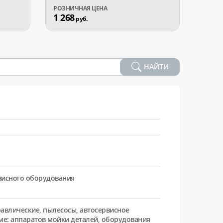
1 268
626
руб.
р
НАЙТИ
рвисного оборудования
равлические, пылесосы, автосервисное
ме: аппаратов мойки деталей, оборудования