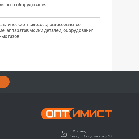
рвисного оборудования
равлические, пылесосы, автосервисное
ме: аппаратов мойки деталей, оборудования
ных газов
г. Москва,
1-ая ул. Энтузиастов д.12