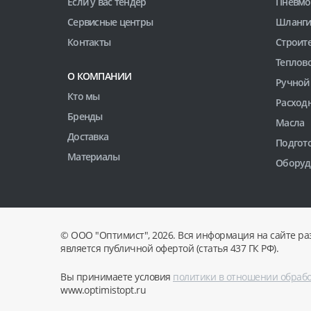
Если у вас тендер
Пневмо
Сервисные центры
Шланги
Контакты
Строит
Теплов
О КОМПАНИИ
Ручной
Кто мы
Расход
Бренды
Масла
Доставка
Подгото
Материалы
Оборуд
© ООО "Оптимист", 2026. Вся информация на сайте ра
является публичной офертой (статья 437 ГК РФ).
Вы принимаете условия
политики в отношении обраб
www.optimistopt.ru