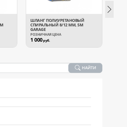
ШЛАНГ ПОЛИУРЕТАНОВЫЙ
ШЛАН
0М
СПИРАЛЬНЫЙ 8/12 ММ, 5М
МАСЛ
GARAGE
GARA
1 000
1 20
руб.
НАЙТИ