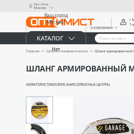
Ваш город
Москва
Ваш город
г.
Москва?
1-
О КОМПАНИИ
Да
КАТАЛОГ
Нет
Главная
Шланги пневматические
Шланг армированный м
ШЛАНГ АРМИРОВАННЫЙ МА
ХАРАКТЕРИСТИКИ
ОПИСАНИЕ
СЕРВИСНЫЕ ЦЕНТРЫ