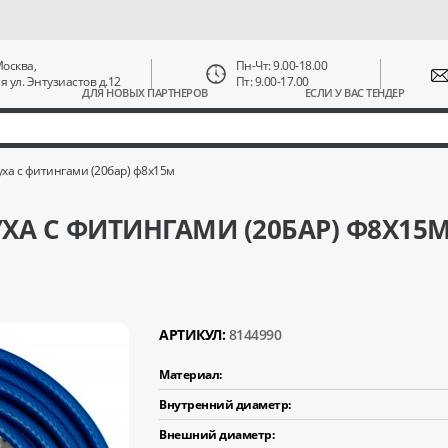
 Москва,
Пн-Чт: 9.00-18.00
ая ул. Энтузиастов д.12
Пт: 9.00-17.00
ДЛЯ НОВЫХ ПАРТНЕРОВ
ЕСЛИ У ВАС ТЕНДЕР
уха с фитингами (20бар) ф8х15м
ХА С ФИТИНГАМИ (20БАР) Ф8Х15
АРТИКУЛ:
8144990
Материал:
Внутренний диаметр:
Внешний диаметр: