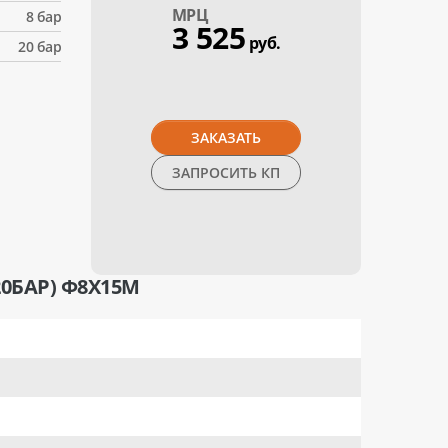
МPЦ
8 бар
3 525
руб.
20 бар
ЗАКАЗАТЬ
ЗАПРОСИТЬ КП
0БАР) Ф8Х15М