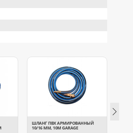
ШЛАНГ ПВХ АРМИРОВАННЫЙ
ШЛАН
М
10/16 ММ, 10М GARAGE
10/16