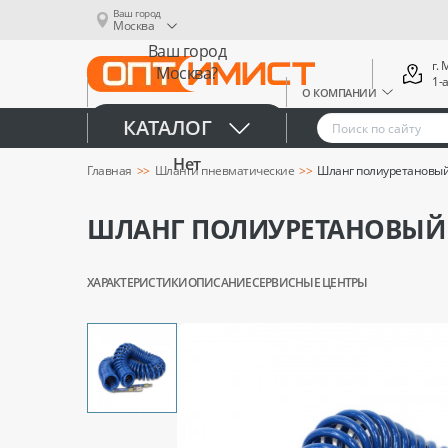
Ваш город
Москва
Ваш город
г.
Москва?
1-
О КОМПАНИИ
Да
КАТАЛОГ
Нет
Главная
Шланги пневматические
Шланг полиуретановый 
ШЛАНГ ПОЛИУРЕТАНОВЫЙ С
ХАРАКТЕРИСТИКИ
ОПИСАНИЕ
СЕРВИСНЫЕ ЦЕНТРЫ