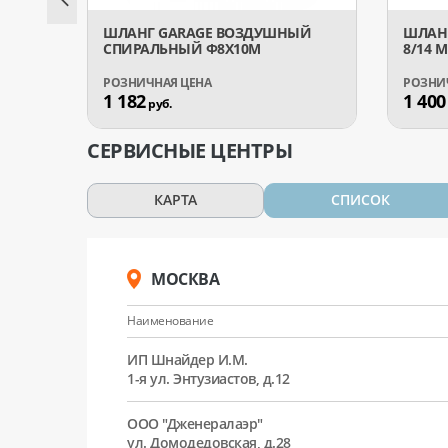
ШЛАНГ GARAGE ВОЗДУШНЫЙ
ШЛАН
СПИРАЛЬНЫЙ Ф8Х10М
8/14 
1 182
1 400
руб.
СЕРВИСНЫЕ ЦЕНТРЫ
КАРТА
СПИСОК
МОСКВА
Наименование
ИП Шнайдер И.М.
1-я ул. Энтузиастов, д.12
ООО "Дженералаэр"
ул. Домодедовская, д.28