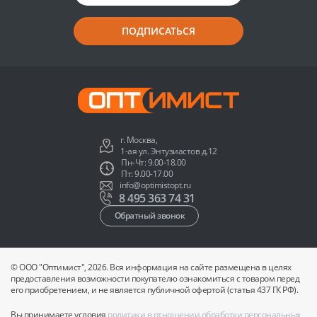
ПОДПИСАТЬСЯ
г. Москва,
1-ая ул. Энтузиастов д.12
Пн-Чт: 9.00-18.00
Пт: 9.00-17.00
info@optimistopt.ru
8 495 363 74 31
Обратный звонок
© ООО "Оптимист", 2026. Вся информация на сайте размещена в целях
предоставления возможности покупателю ознакомиться с товаром перед
его приобретением, и не является публичной офертой (статья 437 ГК РФ).
Вы принимаете условия
политики в отношении обработки персональных